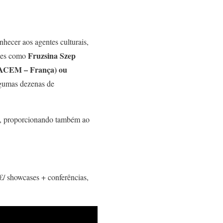
nhecer aos agentes culturais,
Fruzsina Szep
omes como
 (SACEM – França) ou
lgumas dezenas de
ais, proporcionando também ao
/ showcases + conferências,