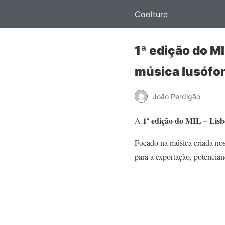
Coolture
1ª edição do M
música lusófo
João Perdigão
1ª edição do MIL – Lis
A
Focado na música criada nos 
para a exportação, potencia