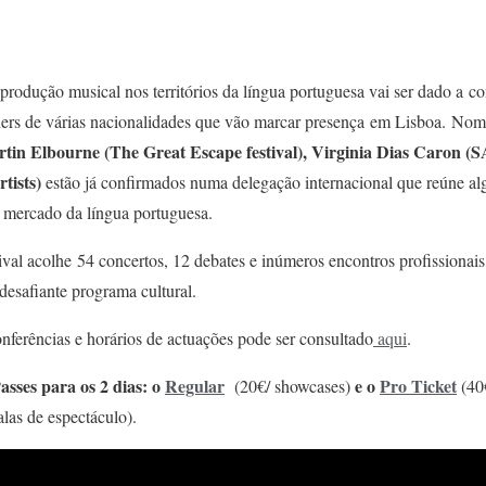
 produção musical nos territórios da língua portuguesa vai ser dado a co
lishers de várias nacionalidades que vão marcar presença em Lisboa. N
Martin Elbourne (The Great Escape festival), Virginia Dias Caron
tists)
estão já confirmados numa delegação internacional que reúne a
o mercado da língua portuguesa.
tival acolhe 54 concertos, 12 debates e inúmeros encontros profission
desafiante programa cultural.
ferências e horários de actuações pode ser consultado
aqui
.
asses para os 2 dias: o
Regular
e o
Pro Ticket
(20€/ showcases)
(40€
salas de espectáculo).