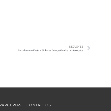
SEGUINTE
Serralves em Festa – 50 horas de espetáculos ininterruptos
PARCERIAS
CONTACTOS