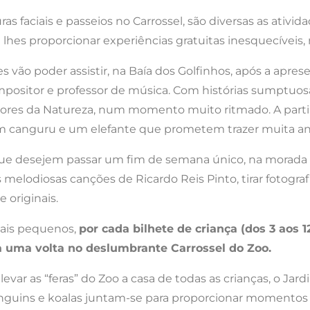
uras faciais e passeios no Carrossel, são diversas as ati
e lhes proporcionar experiências gratuitas inesquecíveis, 
s vão poder assistir, na Baía dos Golfinhos, após a apre
ompositor e professor de música. Com histórias sumptuos
ores da Natureza, num momento muito ritmado. A partir 
um canguru e um elefante que prometem trazer muita a
as que desejem passar um fim de semana único, na morad
melodiosas canções de Ricardo Reis Pinto, tirar fotograf
 originais.
ais pequenos,
por cada bilhete de criança (dos 3 aos 
a uma volta no deslumbrante Carrossel do Zoo.
levar as “feras” do Zoo a casa de todas as crianças, o Ja
s, pinguins e koalas juntam-se para proporcionar moment