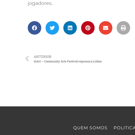
jogadores.
ANTERIOR
InArt – Community Arts Festival regressa a Lisboa
QUEM SOMOS
POLITIC