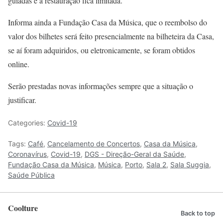
guiadas e à restauração fica limitada.
Informa ainda a Fundação Casa da Música, que o reembolso do
valor dos bilhetes será feito presencialmente na bilheteira da Casa,
se aí foram adquiridos, ou eletronicamente, se foram obtidos
online.
Serão prestadas novas informações sempre que a situação o
justificar.
Categories:
Covid-19
Tags:
Café
,
Cancelamento de Concertos
,
Casa da Música
,
Coronavírus
,
Covid-19
,
DGS - Direção-Geral da Saúde
,
Fundação Casa da Música
,
Música
,
Porto
,
Sala 2
,
Sala Suggia
,
Saúde Pública
Coolture
Back to top