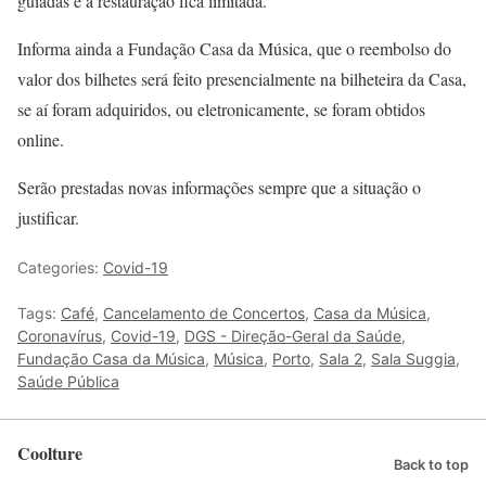
guiadas e à restauração fica limitada.
Informa ainda a Fundação Casa da Música, que o reembolso do
valor dos bilhetes será feito presencialmente na bilheteira da Casa,
se aí foram adquiridos, ou eletronicamente, se foram obtidos
online.
Serão prestadas novas informações sempre que a situação o
justificar.
Categories:
Covid-19
Tags:
Café
,
Cancelamento de Concertos
,
Casa da Música
,
Coronavírus
,
Covid-19
,
DGS - Direção-Geral da Saúde
,
Fundação Casa da Música
,
Música
,
Porto
,
Sala 2
,
Sala Suggia
,
Saúde Pública
Coolture
Back to top