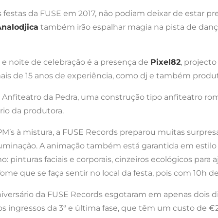
estas da FUSE em 2017, não podiam deixar de estar pres
nalodjica
também irão espalhar magia na pista de danç
 e noite de celebração é a presença de
Pixel82
, project
s de 15 anos de experiência, como dj e também produ
nfiteatro da Pedra, uma construção tipo anfiteatro rom
rio da produtora.
M’s à mistura, a FUSE Records preparou muitas surpresa
uminação. A animação também está garantida em estilo c
o: pinturas faciais e corporais, cinzeiros ecológicos para
 fome que se faça sentir no local da festa, pois com 10h d
 Aniversário da FUSE Records esgotaram em apenas dois d
s ingressos da 3ª e última fase, que têm um custo de €20