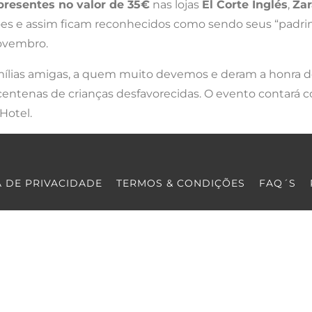
presentes no valor de 35€
nas lojas
El Corte Inglés
,
Zar
ções e assim ficam reconhecidos como sendo seus “padrin
Novembro.
mílias amigas, a quem muito devemos e deram a honra de 
centenas de crianças desfavorecidas. O evento contará 
Hotel.
A DE PRIVACIDADE
TERMOS & CONDIÇÕES
FAQ´S
COPYRIGHT © COOLTURE 2022