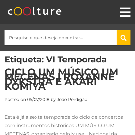
Etiqueta:
VI Temporada
CICLO UM MÚSICO UM
MECENAS | ROXANNE
DYKSTRA E AKARI
KOMIYA
Posted on
05/07/2018
by
João Perdigão
Esta é já a sexta temporada do ciclo de concertos
com instrumentos históricos UM MÚSICO UM
MECENAS, organizado pelo Museu Nacional da