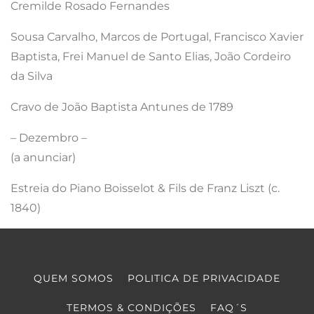
Cremilde Rosado Fernandes
Sousa Carvalho, Marcos de Portugal, Francisco Xavier
Baptista, Frei Manuel de Santo Elias, João Cordeiro
da Silva
Cravo de João Baptista Antunes de 1789
– Dezembro –
(a anunciar)
Estreia do Piano Boisselot & Fils de Franz Liszt (c.
1840)
QUEM SOMOS
POLITICA DE PRIVACIDADE
TERMOS & CONDIÇÕES
FAQ´S