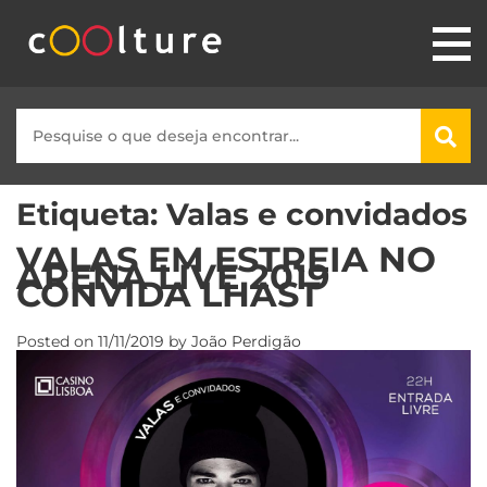
Etiqueta:
Valas e convidados
VALAS EM ESTREIA NO
ARENA LIVE 2019
CONVIDA LHAST
Posted on
11/11/2019
by
João Perdigão