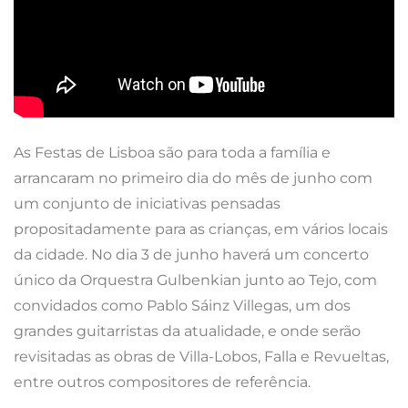
As Festas de Lisboa são para toda a família e
arrancaram no primeiro dia do mês de junho com
um conjunto de iniciativas pensadas
propositadamente para as crianças, em vários locais
da cidade. No dia 3 de junho haverá um concerto
único da Orquestra Gulbenkian junto ao Tejo, com
convidados como Pablo Sáinz Villegas, um dos
grandes guitarristas da atualidade, e onde serão
revisitadas as obras de Villa-Lobos, Falla e Revueltas,
entre outros compositores de referência.