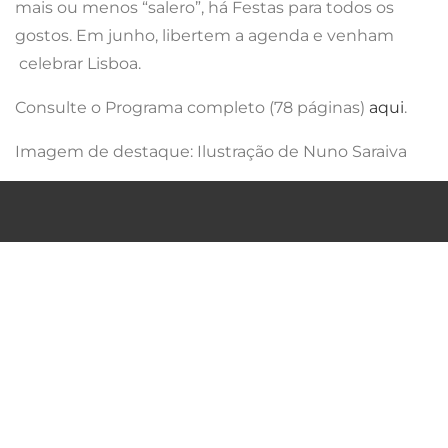
mais ou menos “salero”, há Festas para todos os
gostos. Em junho, libertem a agenda e venham
celebrar Lisboa.
Consulte o Programa completo (78 páginas)
aqui
.
Imagem de destaque: Ilustração de Nuno Saraiva
QUEM SOMOS
POLITICA DE PRIVACIDADE
TERMOS & CONDIÇÕES
FAQ´S
PARCERIAS
CONTACTOS