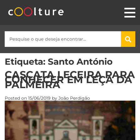
Etiqueta:
Santo António
CASCATA LECEIRA PARA
CONHECER EM LEÇA DA
PALMEIRA
Posted on
15/06/2019
by
João Perdigão