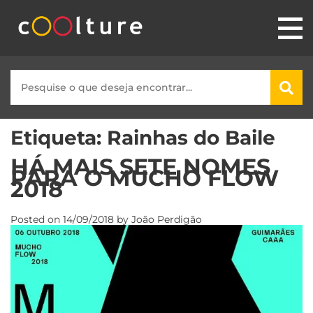
Etiqueta:
Rainhas do Baile
HÁ MAIS SETE NOMES
PARA O MUCHO FLOW
2018
Posted on
14/09/2018
by
João Perdigão