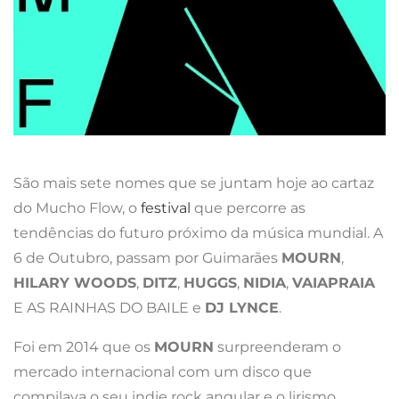
São mais sete nomes que se juntam hoje ao cartaz
do Mucho Flow, o
festival
que percorre as
tendências do futuro próximo da música mundial. A
6 de Outubro, passam por Guimarães
MOURN
,
HILARY WOODS
,
DITZ
,
HUGGS
,
NIDIA
,
VAIAPRAIA
E AS RAINHAS DO BAILE e
DJ LYNCE
.
Foi em 2014 que os
MOURN
surpreenderam o
mercado internacional com um disco que
compilava o seu indie rock angular e o lirismo