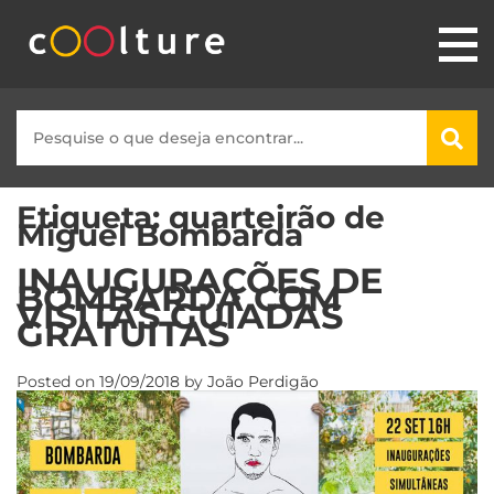
Etiqueta:
quarteirão de
Miguel Bombarda
INAUGURAÇÕES DE
BOMBARDA COM
VISITAS GUIADAS
GRATUITAS
Posted on
19/09/2018
by
João Perdigão