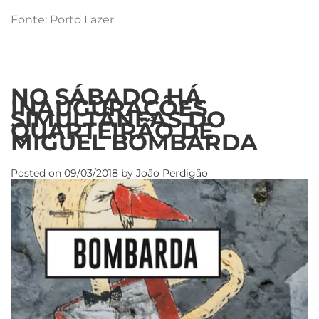
Fonte: Porto Lazer
NO SÁBADO HÁ
INAUGURAÇÕES
SIMULTÂNEAS DO
QUARTEIRÃO DE
MIGUEL BOMBARDA
Posted on
09/03/2018
by
João Perdigão