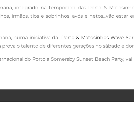
emana, integrado na temporada das Porto & Matosinho
filhos, irmãos, tios e sobrinhos, avós e netos…vão est
mana, numa iniciativa da
Porto & Matosinhos Wave Ser
 à prova o talento de diferentes gerações no sábado e do
rnacional do Porto a Somersby Sunset Beach Party, vai 
A DE PRIVACIDADE
TERMOS & CONDIÇÕES
FAQ´S