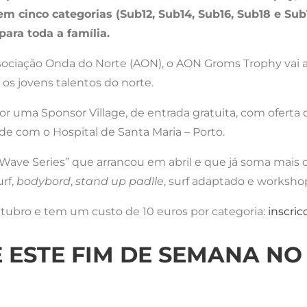
 cinco categorias (Sub12, Sub14, Sub16, Sub18 e Sub
para toda a família.
sociação Onda do Norte (AON), o AON Groms Trophy vai 
os jovens talentos do norte.
or uma Sponsor Village, de entrada gratuita, com oferta
aúde com o Hospital de Santa Maria – Porto.
 Wave Series” que arrancou em abril e que já soma mai
rf,
bodybord
,
stand up padlle
, surf adaptado e worksho
outubro e tem um custo de 10 euros por categoria:
inscri
 ESTE FIM DE SEMANA N