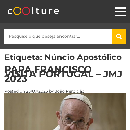
Etiqueta:
Núncio Apostólico
PAPA FRANCISCO
VISITA PORTUGAL – JMJ
2023
Posted on
25/07/2023
by
João Perdigão