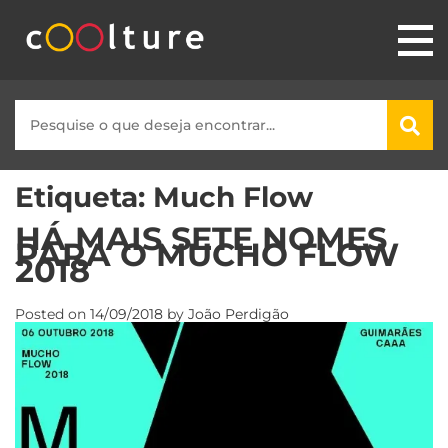
Etiqueta:
Much Flow
HÁ MAIS SETE NOMES
PARA O MUCHO FLOW
2018
Posted on
14/09/2018
by
João Perdigão