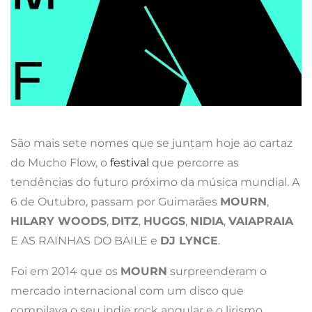
São mais sete nomes que se juntam hoje ao cartaz
do Mucho Flow, o
festival
que percorre as
tendências do futuro próximo da música mundial. A
6 de Outubro, passam por Guimarães
MOURN
,
HILARY WOODS
,
DITZ
,
HUGGS
,
NIDIA
,
VAIAPRAIA
E AS RAINHAS DO BAILE e
DJ LYNCE
.
Foi em 2014 que os
MOURN
surpreenderam o
mercado internacional com um disco que
compilava o seu indie rock angular e o lirismo