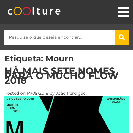
Etiqueta:
Mourn
HÁ MAIS SETE NOMES
PARA O MUCHO FLOW
2018
Posted on
14/09/2018
by
João Perdigão