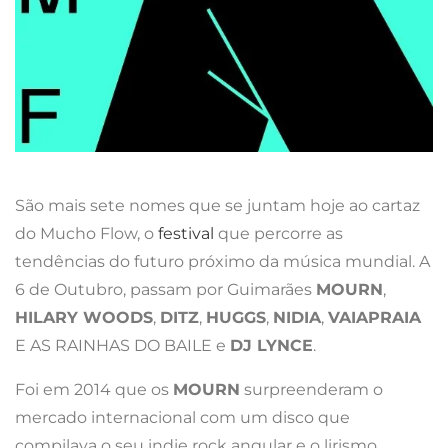
São mais sete nomes que se juntam hoje ao cartaz
do Mucho Flow, o
festival
que percorre as
tendências do futuro próximo da música mundial. A
6 de Outubro, passam por Guimarães
MOURN
,
HILARY WOODS
,
DITZ
,
HUGGS
,
NIDIA
,
VAIAPRAIA
E AS RAINHAS DO BAILE e
DJ LYNCE
.
Foi em 2014 que os
MOURN
surpreenderam o
mercado internacional com um disco que
compilava o seu indie rock angular e o lirismo