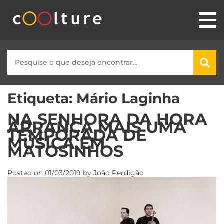
Etiqueta:
Mário Laginha
NA SENHORA DA HORA
ARRANCA MAIS UMA
TEMPORADA DE
MÚSICA EM
MATOSINHOS
Posted on
01/03/2019
by
João Perdigão