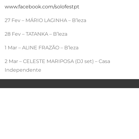
www.facebook.com/solofestpt
27 Fev – MÁRIO LAGINHA – B’leza
28 Fev – TATANKA – B’leza
1 Mar – ALINE FRAZÃO – B’leza
2 Mar – CELESTE MARIPOSA (DJ set) – Casa
Independente
QUEM SOMOS
POLITICA DE PRIVACIDADE
TERMOS & CONDIÇÕES
FAQ´S
PARCERIAS
CONTACTOS