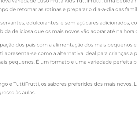
nova variedade Luso Fruta Kids TuttiFrutti, uma bebida n
o de retomar as rotinas e preparar o dia-a-dia das famíl
servantes, edulcorantes, e sem açúcares adicionados, co
ida deliciosa que os mais novos vão adorar até na hora d
ão dos pais com a alimentação dos mais pequenos e 
tti apresenta-se como a alternativa ideal para crianças a
ais pequenos. É um formato e uma variedade perfeita p
ngo e TuttiFrutti, os sabores preferidos dos mais novos,
resso às aulas.