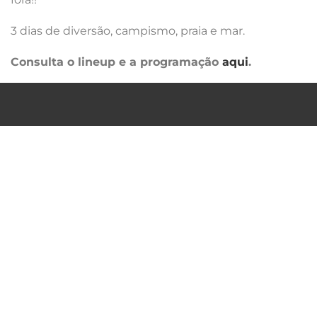
3 dias de diversão, campismo, praia e mar.
Consulta o lineup e a programação
aqui
.
QUEM SOMOS
POLITICA DE PRIVACIDADE
TERMOS & CONDIÇÕES
FAQ´S
PARCERIAS
CONTACTOS