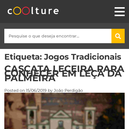
Etiqueta:
Jogos Tradicionais
CASCATA LECEIRA PARA
CONHECER EM LEÇA DA
PALMEIRA
Posted on
15/06/2019
by
João Perdigão