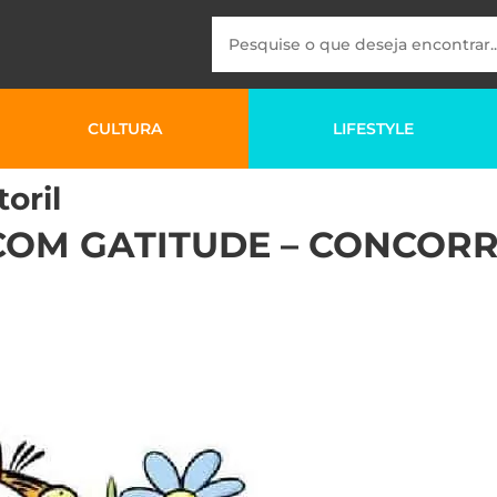
CULTURA
LIFESTYLE
oril
COM GATITUDE – CONCORR