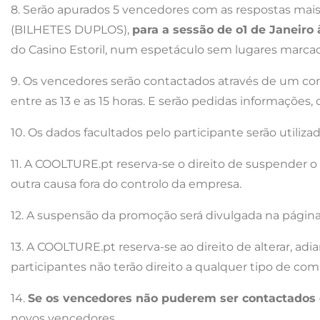
8. Serão apurados 5 vencedores com as respostas mais 
(BILHETES DUPLOS),
para a sessão de o1 de Janeiro 
do Casino Estoril, num espetáculo sem lugares marca
9. Os vencedores serão contactados através de um c
entre as 13 e as 15 horas. E serão pedidas informações
10. Os dados facultados pelo participante serão utili
11. A COOLTURE.pt reserva-se o direito de suspender 
outra causa fora do controlo da empresa.
12. A suspensão da promoção será divulgada na pági
13. A COOLTURE.pt reserva-se ao direito de alterar, ad
participantes não terão direito a qualquer tipo de co
14.
Se os vencedores não puderem ser contactados 
novos vencedores.