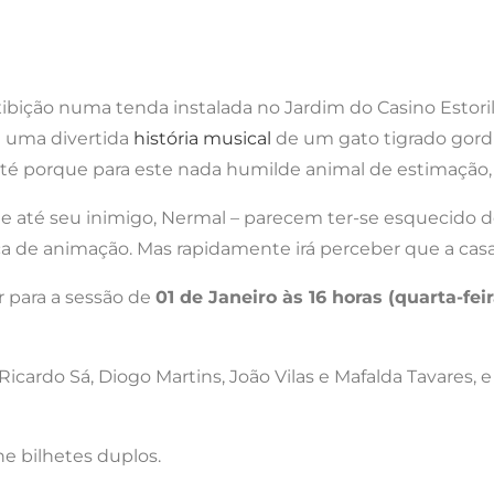
xibição numa tenda instalada no Jardim do Casino Estori
e uma divertida
história musical
de um gato tigrado gordi
s…, até porque para este nada humilde animal de estimaçã
 e até seu inimigo, Nermal – parecem ter-se esquecido do
sca de animação. Mas rapidamente irá perceber que a cas
 para a sessão de
01 de Janeiro às 16 horas (quarta-fe
cardo Sá, Diogo Martins, João Vilas e Mafalda Tavares, 
e bilhetes duplos.