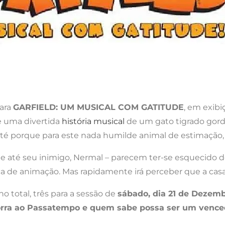
ara
GARFIELD: UM MUSICAL COM GATITUDE
, em exibi
de uma divertida
história musical
de um gato tigrado gordi
s…, até porque para este nada humilde animal de estimaçã
 e até seu inimigo, Nermal – parecem ter-se esquecido do
sca de animação. Mas rapidamente irá perceber que a cas
o total, três para a sessão de
sábado, dia 21 de Dezembr
corra ao Passatempo e quem sabe possa ser um vence