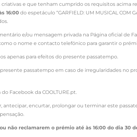
criativas e que tenham cumprido os requisitos acima refe
às 16:00
do espetáculo “GARFIELD: UM MUSICAL COM GAT
dos.
omentário e/ou mensagem privada na Página oficial de
, como o nome e contacto telefónico para garantir o prémi
zados apenas para efeitos do presente passatempo.
o presente passatempo em caso de irregularidades no pr
na do Facebook da COOLTURE.pt.
iar, antecipar, encurtar, prolongar ou terminar este pas
mpensação.
ou não reclamarem o prémio até às 16:00 do dia 30 