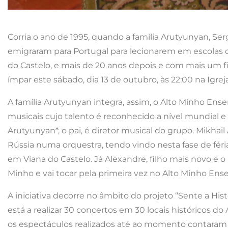
Corria o ano de 1995, quando a família Arutyunyan, S
emigraram para Portugal para lecionarem em escolas do
do Castelo, e mais de 20 anos depois e com mais um fi
ímpar este sábado, dia 13 de outubro, às 22:00 na Igrej
A família Arutyunyan integra, assim, o Alto Minho Ens
musicais cujo talento é reconhecido a nível mundial
Arutyunyan*, o pai, é diretor musical do grupo. Mikha
Rússia numa orquestra, tendo vindo nesta fase de féria
em Viana do Castelo. Já Alexandre, filho mais novo e
Minho e vai tocar pela primeira vez no Alto Minho En
A iniciativa decorre no âmbito do projeto “Sente a Hi
está a realizar 30 concertos em 30 locais históricos d
os espectáculos realizados até ao momento contaram