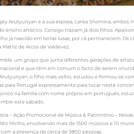
ergey Arutyunyan e a sua esposa, Larisa Shomina, ambos 
 ensino artístico. Consigo traziam já dois filhos. Apai
lho já nascido em terras lusas, por cá permanecem. Os c
a Matriz de Arcos de Valdevez.
emble, um grupo que junta diferentes gerações de artista
 e nacional e que têm em comum o facto de serem oriund
il Arutyunyan, o filho mais velho, estudou e formou-se c
s para Portugal expressamente para tocar neste concerto.
 o único na família com nome próprio em português, est
semble este sábado.
stória – Ação Promocional de Música & Património – Novas
o Alto Minho, envolvendo mais de 1500 músicos e 10 munic
 com a presença de cerca de 3800 pessoas.