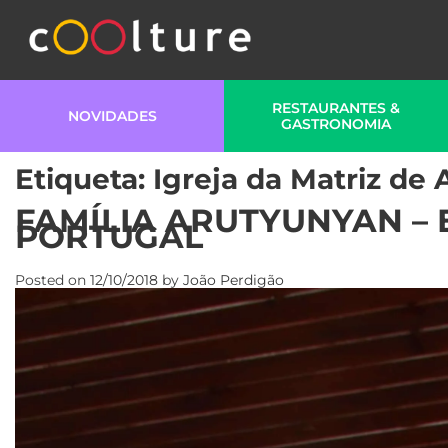
RESTAURANTES &
NOVIDADES
GASTRONOMIA
Etiqueta:
Igreja da Matriz de
FAMÍLIA ARUTYUNYAN –
PORTUGAL
Posted on
12/10/2018
by
João Perdigão