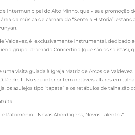
Intermunicipal do Alto Minho, que visa a promoção do t
a área da música de câmara do “Sente a História”, estan
tyunyan.
 de Valdevez, é exclusivamente instrumental, dedicado a
no grupo, chamado Concertino (que são os solistas), qu
se uma visita guiada à Igreja Matriz de Arcos de Valdevez
D. Pedro II. No seu interior tem notáveis altares em tal
eja, os azulejos tipo “tapete” e os retábulos de talha são
tuita.
a e Património – Novas Abordagens, Novos Talentos”