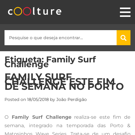
Etiqueta:
Family Surf
Challenge
FAMILY SURF
CHALLENGE ESTE FIM
DE SEMANA NO PORTO
Posted on
18/05/2018
by
João Perdigão
O
Family Surf Challenge
realiza-se este fim de
semana, integrado na temporada das Porto &
Matosinhos Wave Series. Trata-se de um desafio