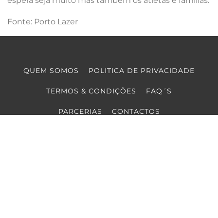
espera seja muito mas também os atletas e famílias.
Fonte: Porto Lazer
QUEM SOMOS
POLITICA DE PRIVACIDADE
TERMOS & CONDIÇÕES
FAQ´S
PARCERIAS
CONTACTOS
COPYRIGHT © COOLTURE 2022
DESENVOLVIMENTO WEB
POR MAIDOT