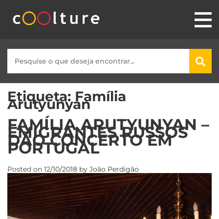
Etiqueta:
Família
Arutyunyan
FAMÍLIA ARUTYUNYAN –
EMIGRANTES RUSSOS
DÃO CONCERTO EM
PORTUGAL
Posted on
12/10/2018
by
João Perdigão