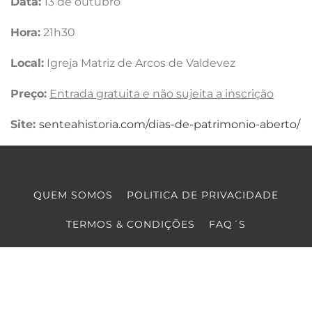
Data:
13 de outubro
Hora:
21h30
Local:
Igreja Matriz de Arcos de Valdevez
Preço:
Entrada gratuita e não sujeita a inscrição
Site:
senteahistoria.com/dias-de-patrimonio-aberto/
QUEM SOMOS
POLITICA DE PRIVACIDADE
TERMOS & CONDIÇÕES
FAQ´S
PARCERIAS
CONTACTOS