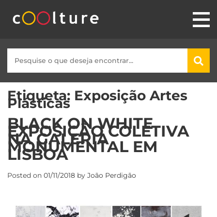
Etiqueta:
Exposição Artes
Plásticas
BLACK ON WHITE
EXPOSIÇÃO COLETIVA
NA GALERIA
MONUMENTAL EM
LISBOA
Posted on
01/11/2018
by
João Perdigão