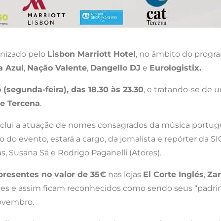
anizado pelo
Lisbon Marriott Hotel
, no âmbito do progra
a Azul
,
Nação Valente
,
Dangello DJ
e
Eurologistix.
(segunda-feira), das 18.30 às 23.30
, e tratando-se de u
e Tercena
.
, inclui a atuação de nomes consagrados da música portu
o do evento, estará a cargo, da jornalista e repórter da 
s, Susana Sá e Rodrigo Paganelli (Atores).
presentes no valor de 35€
nas lojas
El Corte Inglés
,
Zar
ções e assim ficam reconhecidos como sendo seus “padrin
Novembro.