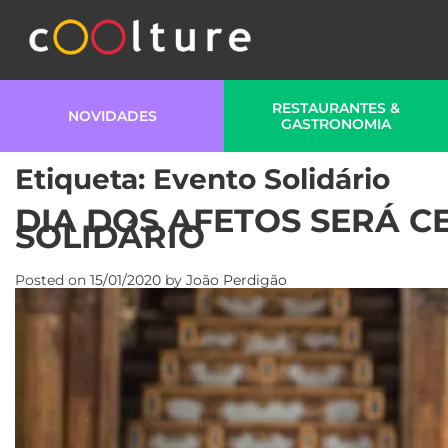
RESTAURANTES &
NOVIDADES
GASTRONOMIA
Etiqueta:
Evento Solidário
DIA DOS AFETOS SERÁ 
SOLIDÁRIO
Posted on
15/01/2020
by
João Perdigão