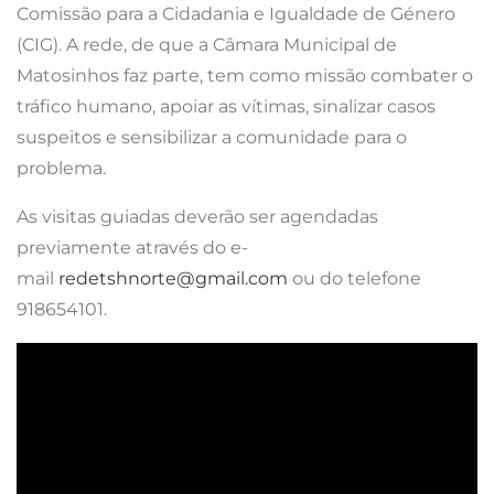
Comissão para a Cidadania e Igualdade de Género
(CIG). A rede, de que a Câmara Municipal de
Matosinhos faz parte, tem como missão combater o
tráfico humano, apoiar as vítimas, sinalizar casos
suspeitos e sensibilizar a comunidade para o
problema.
As visitas guiadas deverão ser agendadas
previamente através do e-
mail
redetshnorte@gmail.com
ou do telefone
918654101.