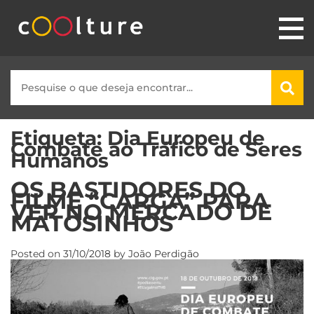
Etiqueta:
Dia Europeu de
Combate ao Tráfico de Seres
Humanos
OS BASTIDORES DO
FILME “CARGA” PARA
VER NO MERCADO DE
MATOSINHOS
Posted on
31/10/2018
by
João Perdigão