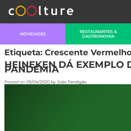
RESTAURANTES &
NOVIDADES
GASTRONOMIA
Etiqueta:
Crescente Vermelh
HEINEKEN DÁ EXEMPLO 
PANDEMIA
Posted on
09/04/2020
by
João Perdigão