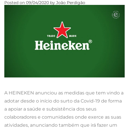
Posted on
09/04/2020
by
João Perdigão
A HEINEKEN anunciou as medidas que tem vindo a
adotar desde o início do surto da Covid-19 de forma
a apoiar a saúde e subsistência dos seus
colaboradores e comunidades onde exerce as suas
atividades, anunciando também que irá fazer um