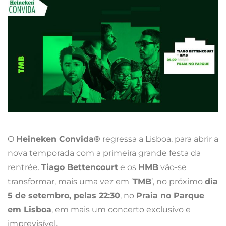
O
Heineken Convida®
regressa a Lisboa, para abrir a
nova temporada com a primeira grande festa da
rentrée.
Tiago Bettencourt
e os
HMB
vão-se
transformar, mais uma vez em ‘
TMB
’, no próximo
dia
5 de setembro, pelas 22:30
, no
Praia no Parque
em Lisboa
, em mais um concerto exclusivo e
imprevisível.