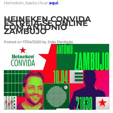
Heineken, basta clicar
aqui
.
HEINEKEN CONVIDA
ESTREIA-SE ONLINE
COM ANTÓNIO
ZAMBUJO
Posted on
17/04/2020
by
João Perdigão