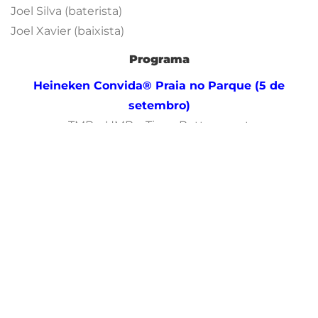
Joel Silva (baterista)
Joel Xavier (baixista)
Programa
Heineken Convida® Praia no Parque (5 de
setembro)
TMB – HMB + Tiago Bettencourt
Alameda Cardeal Cerejeira, 1070-044 Lisboa
Parque Eduardo VII
15,00 Euros
Heineken Convida® Plano B (20 de setembro)
Capitão Severo – Capitão Fausto + Luís Severo