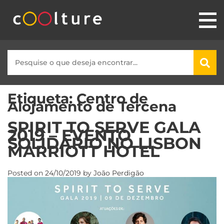
Etiqueta:
Centro de
Alojamento de Tercena
SPIRIT TO SERVE GALA
2019 – EVENTO
SOLIDÁRIO NO LISBON
MARRIOTT HOTEL
Posted on
24/10/2019
by
João Perdigão