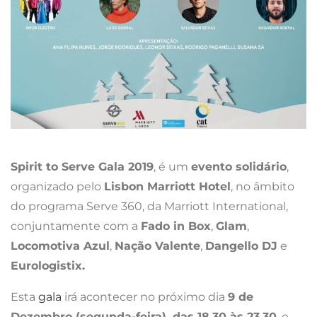
Spirit to Serve Gala 2019
, é um
evento solidário
,
organizado pelo
Lisbon Marriott Hotel
, no âmbito
do programa Serve 360, da Marriott International,
conjuntamente com a
Fado in Box
,
Glam
,
Locomotiva Azul
,
Nação Valente
,
Dangello DJ
e
Eurologistix.
Esta
gala
irá acontecer no próximo dia
9 de
Dezembro (segunda-feira), das 18.30 às 23.30
, e