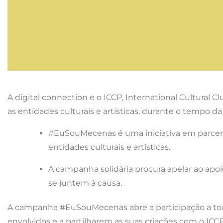
A digital connection e o ICCP, International Cultural 
as entidades culturais e artísticas, durante o tempo 
#EuSouMecenas é uma iniciativa em parceria 
entidades culturais e artísticas.
A campanha solidária procura apelar ao apo
se juntem à causa.
A campanha #EuSouMecenas abre a participação a todos 
envolvidos e a partilharem as suas criações com o ICCP