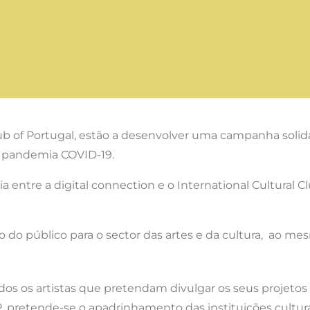
Club of Portugal, estão a desenvolver uma campanha solid
da pandemia COVID-19.
entre a digital connection e o International Cultural Cl
io do público para o sector das artes e da cultura, ao 
os artistas que pretendam divulgar os seus projetos par
, pretende-se o apadrinhamento das instituições culturais