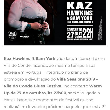
Kaz Hawkins
ft Sam York
vão dar um concerto em
Vila do Conde, fazendo ao mesmo tempo a sua
estreia em Portugal! Integrado no plano de
promoção e divulgação do
Villa Sessions 2019 –
Vila do Conde Blues Festival
, no concerto
Warm
Up
de 27 de outubro, às 22h00
, será divulgado o
cartaz, bandas e momentos do festival que se
realizará em fevereiro próximo, naquele que será a 3ª