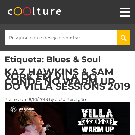
Etiqueta:
Blues & Soul
KAZ HAWKINS & SAM
YORK EM VILA DO
CONDE NO WARM UP
DO VILLA SESSIONS 2019
Posted on
18/10/2018
by
João Perdigão