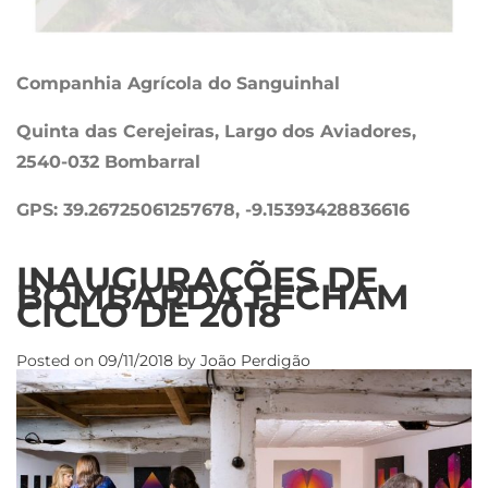
Companhia Agrícola do Sanguinhal
Quinta das Cerejeiras, Largo dos Aviadores,
2540-032 Bombarral
GPS: 39.26725061257678, -9.15393428836616
INAUGURAÇÕES DE
BOMBARDA FECHAM
CICLO DE 2018
Posted on
09/11/2018
by
João Perdigão