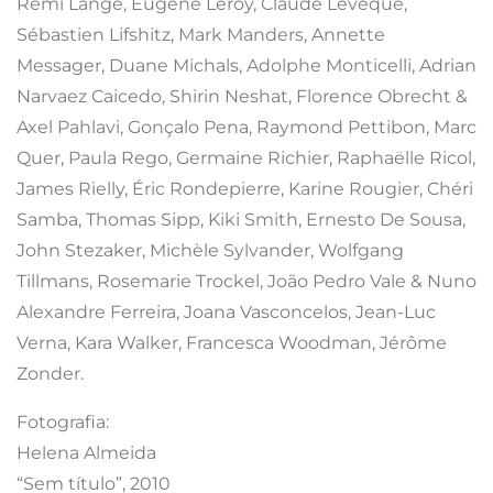
Rémi Lange, Eugène Leroy, Claude Lévêque,
Sébastien Lifshitz, Mark Manders, Annette
Messager, Duane Michals, Adolphe Monticelli, Adrian
Narvaez Caicedo, Shirin Neshat, Florence Obrecht &
Axel Pahlavi, Gonçalo Pena, Raymond Pettibon, Marc
Quer, Paula Rego, Germaine Richier, Raphaëlle Ricol,
James Rielly, Éric Rondepierre, Karine Rougier, Chéri
Samba, Thomas Sipp, Kiki Smith, Ernesto De Sousa,
John Stezaker, Michèle Sylvander, Wolfgang
Tillmans, Rosemarie Trockel, João Pedro Vale & Nuno
Alexandre Ferreira, Joana Vasconcelos, Jean-Luc
Verna, Kara Walker, Francesca Woodman, Jérôme
Zonder.
Fotografia:
Helena Almeida
“Sem título”, 2010