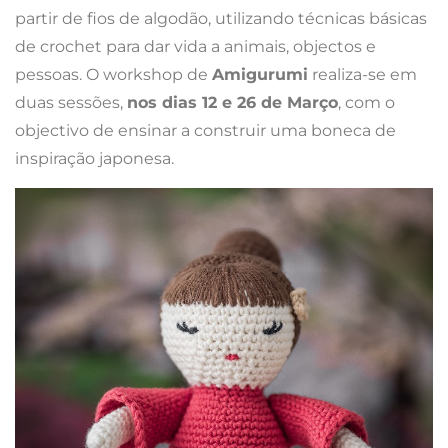
partir de fios de algodão, utilizando técnicas básicas
de crochet para dar vida a animais, objectos e
pessoas. O workshop de
Amigurumi
realiza-se em
duas sessões,
nos dias 12 e 26 de Março
, com o
objectivo de ensinar a construir uma boneca de
inspiração japonesa.