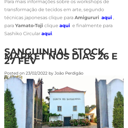
Para mais informações sobre os workshops de
transformação de tecidos em arte, segundo
técnicas japonesas clique para
Amigururi
aqui
,
para
Yamato-Toji
clique
aqui
e finalmente para
Sashiko Circular
aqui
.
SANGUINHAL STOCK
MARKET NOS DIAS 26 E
27 FEV
Posted on
23/02/2022
by
João Perdigão