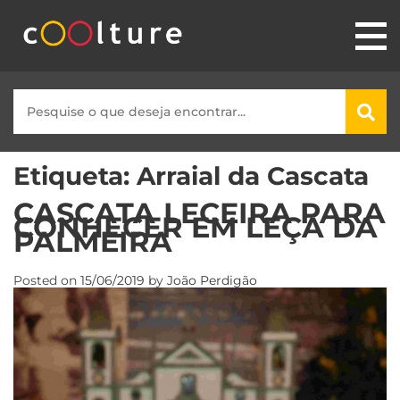
Etiqueta:
Arraial da Cascata
CASCATA LECEIRA PARA
CONHECER EM LEÇA DA
PALMEIRA
Posted on
15/06/2019
by
João Perdigão