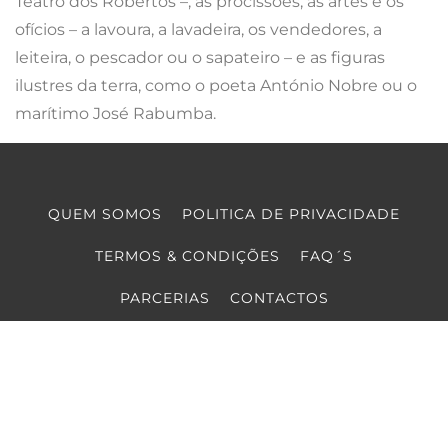
Teatro dos Robertos –, as procissões, as artes e os
ofícios – a lavoura, a lavadeira, os vendedores, a
leiteira, o pescador ou o sapateiro – e as figuras
ilustres da terra, como o poeta António Nobre ou o
marítimo José Rabumba.
QUEM SOMOS
POLITICA DE PRIVACIDADE
TERMOS & CONDIÇÕES
FAQ´S
PARCERIAS
CONTACTOS