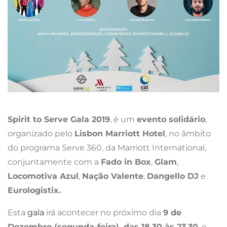
Spirit to Serve Gala 2019
, é um
evento solidário
,
organizado pelo
Lisbon Marriott Hotel
, no âmbito
do programa Serve 360, da Marriott International,
conjuntamente com a
Fado in Box
,
Glam
,
Locomotiva Azul
,
Nação Valente
,
Dangello DJ
e
Eurologistix.
Esta
gala
irá acontecer no próximo dia
9 de
Dezembro (segunda-feira), das 18.30 às 23.30
, e