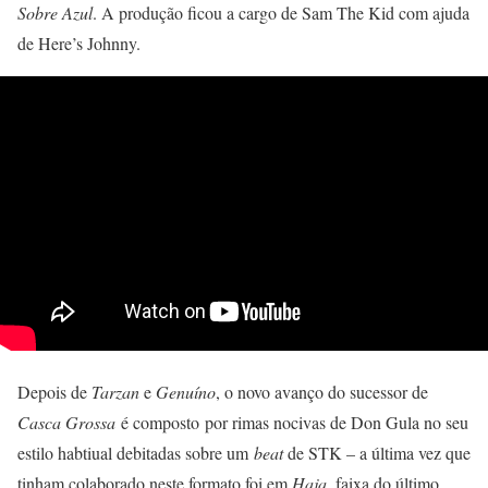
Sobre Azul
. A produção ficou a cargo de Sam The Kid com ajuda
de Here’s Johnny.
Depois de
Tarzan
e
Genuíno
, o novo avanço do sucessor de
Casca Grossa
é composto por rimas nocivas de Don Gula no seu
estilo habtiual debitadas sobre um
beat
de STK – a última vez que
tinham colaborado neste formato foi em
Haja
, faixa do último