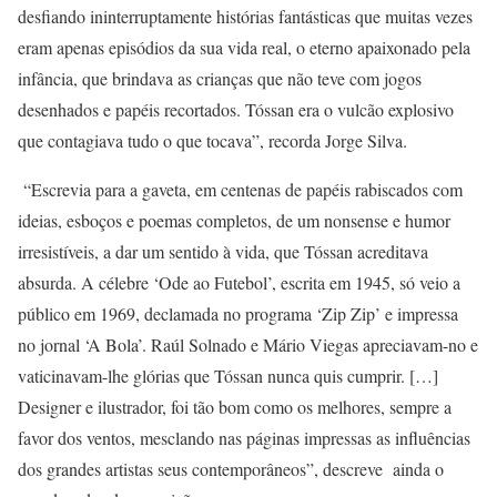
desfiando ininterruptamente histórias fantásticas que muitas vezes
eram apenas episódios da sua vida real, o eterno apaixonado pela
infância, que brindava as crianças que não teve com jogos
desenhados e papéis recortados. Tóssan era o vulcão explosivo
que contagiava tudo o que tocava”, recorda Jorge Silva.
“Escrevia para a gaveta, em centenas de papéis rabiscados com
ideias, esboços e poemas completos, de um nonsense e humor
irresistíveis, a dar um sentido à vida, que Tóssan acreditava
absurda. A célebre ‘Ode ao Futebol’, escrita em 1945, só veio a
público em 1969, declamada no programa ‘Zip Zip’ e impressa
no jornal ‘A Bola’. Raúl Solnado e Mário Viegas apreciavam-no e
vaticinavam-lhe glórias que Tóssan nunca quis cumprir. […]
Designer e ilustrador, foi tão bom como os melhores, sempre a
favor dos ventos, mesclando nas páginas impressas as influências
dos grandes artistas seus contemporâneos”, descreve ainda o