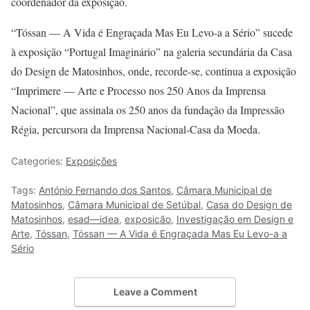
coordenador da exposição.
“Tóssan — A Vida é Engraçada Mas Eu Levo-a a Sério” sucede
à exposição “Portugal Imaginário” na galeria secundária da Casa
do Design de Matosinhos, onde, recorde-se, continua a exposição
“Imprimere — Arte e Processo nos 250 Anos da Imprensa
Nacional”, que assinala os 250 anos da fundação da Impressão
Régia, percursora da Imprensa Nacional-Casa da Moeda.
Categories:
Exposições
Tags:
António Fernando dos Santos
,
Câmara Municipal de
Matosinhos
,
Câmara Municipal de Setúbal
,
Casa do Design de
Matosinhos
,
esad—idea
,
exposicão
,
Investigação em Design e
Arte
,
Tóssan
,
Tóssan — A Vida é Engraçada Mas Eu Levo-a a
Sério
Leave a Comment