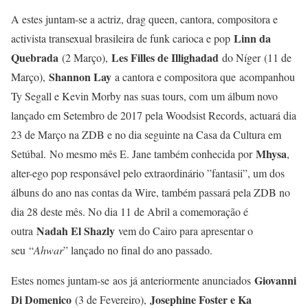
A estes juntam-se a actriz, drag queen, cantora, compositora e
Linn da
activista transexual brasileira de funk carioca e pop
Quebrada
Les Filles de Illighadad
(2 Março),
do Níger (11 de
Shannon Lay
Março),
a cantora e compositora que acompanhou
Ty Segall e Kevin Morby​ nas suas tours, com um álbum novo
lançado em Setembro de 2017 pela Woodsist Records, actuará dia
23 de Março na ZDB e no dia seguinte na Casa da Cultura em
Mhysa
Setúbal. No mesmo mês E. Jane também conhecida por
,
alter-ego pop responsável pelo extraordinário ”fantasii”, um dos
álbuns do ano nas contas da Wire​, também passará pela ZDB no
dia 28 deste mês. No dia 11 de Abril a comemoração é
Nadah El Shazly
outra
vem do Cairo para apresentar o
seu “
Ahwar
” lançado no final do ano passado.
Giovanni
Estes nomes juntam-se aos já anteriormente anunciados
Di Domenico
Josephine Foster e Ka
(3 de Fevereiro),