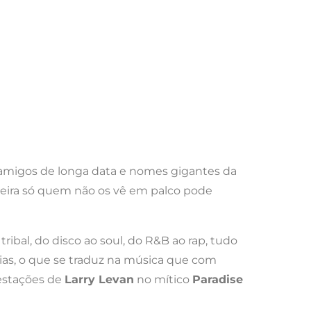
amigos de longa data e nomes gigantes da
reira só quem não os vê em palco pode
ibal, do disco ao soul, do R&B ao rap, tudo
ias, o que se traduz na música que com
restações de
Larry Levan
no mítico
Paradise