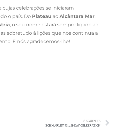
a cujas celebrações se iniciaram
odo o país. Do
Plateau
ao
Alcântara Mar
,
tria
, o seu nome estará sempre ligado ao
mas sobretudo à lições que nos continua a
ento. E nós agradecemos-lhe!
SEGUINTE
BOB MARLEY 73rd B-DAY CELEBRATION