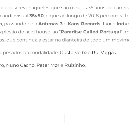
ara descrever aqueles que são os seus 35 anos de carreir
 audiovisual
35v50
, e que ao longo de 2018 percorrerá t
n
, passando pela
Antenas 3
e
Kaos Records
,
Lux
e
Indus
plosão do acid house, ao “
Paradise Called Portugal
“, 
os, que continua a estar na dianteira de todo um movim
sos-pesados da modalidade:
Gusta-vo
b2b
Rui Vargas
ro
,
Nuno Cacho
,
Peter Mør
e
Ruizinho
.