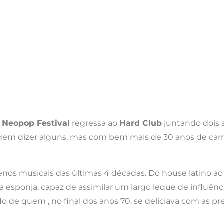
o
Neopop Festival
regressa ao
Hard Club
juntando dois 
podem dizer alguns, mas com bem mais de 30 anos de car
os musicais das últimas 4 décadas. Do house latino ao tr
esponja, capaz de assimilar um largo leque de influênc
o de quem , no final dos anos 70, se deliciava com as p