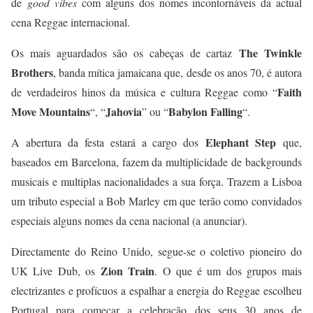
de
good vibes
com alguns dos nomes incontornáveis da actual
cena Reggae internacional.
The Twinkle
Os mais aguardados são os cabeças de cartaz
Brothers
, banda mítica jamaicana que, desde os anos 70, é autora
Faith
de verdadeiros hinos da música e cultura Reggae como “
Move Mountains
Jahovia
Babylon Falling
“, “
” ou “
“.
Elephant Step
A abertura da festa estará a cargo dos
que,
baseados em Barcelona, fazem da multiplicidade de backgrounds
musicais e multiplas nacionalidades a sua força. Trazem a Lisboa
um tributo especial a Bob Marley em que terão como convidados
especiais alguns nomes da cena nacional (a anunciar).
Directamente do Reino Unido, segue-se o coletivo pioneiro do
Zion Train
UK Live Dub, os
. O que é um dos grupos mais
electrizantes e profícuos a espalhar a energia do Reggae escolheu
Portugal para começar a celebração dos seus 30 anos de