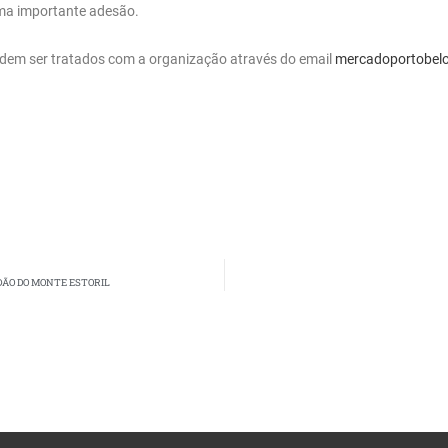
uma importante adesão.
odem ser tratados com a organização através do email
mercadoportobel
DÃO DO MONTE ESTORIL