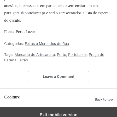
artesãos, interessados em participar, devem enviar um email
para
geral@portolazer.pt
e serão acrescentados à lista de espera
do evento.
Fonte: Porto Lazer
Categories:
Feiras e Mercados de Rua
Tags:
Mercado de Artesanato
,
Porto
,
PortoLazer
,
Praça de
Parada Leitão
Leave a Comment
Coolture
Back to top
Exit mobile version