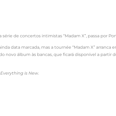
érie de concertos intimistas “Madam X”, passa por Portu
ainda data marcada, mas a tournée “Madam X” arranca 
o novo álbum às bancas, que ficará disponível a partir d
a
Everything is New
.