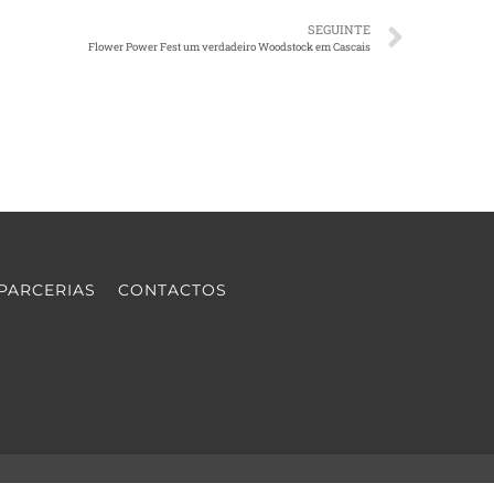
SEGUINTE
Flower Power Fest um verdadeiro Woodstock em Cascais
PARCERIAS
CONTACTOS