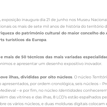
,
exposição inaugura dia 21 de junho nos Museu Nacional
ionais os mais de sete mil anos de história do território
riqueza do património cultural do maior concelho d
ts turísticos da Europa
.
e mais de 50 técnicos das mais variadas especialida
ónimos e apresentar um desenho expositivo inovador.
nove ilhas, divididas por oito núcleos
. O núcleo
Territór
 são apresentados, por ordem cronológica, seis núcleos – P
Medieval – e por fim, no núcleo
Identidades
conhecere
 além das vitrines e das ilhas, 8 LCD’s estão espalhados p
obre os vários núcleos, e duas molduras digitais coloc