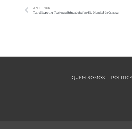
ANTERIOR
TorreShopping “Acelera a Brincadeira” no Dia Mundial da Criança
QUEM SOMOS
POLITIC