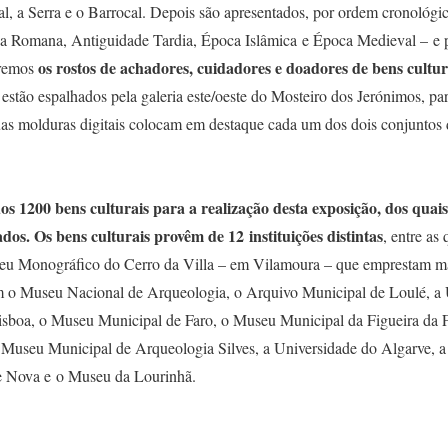
ral, a Serra e o Barrocal. Depois são apresentados, por ordem cronológic
poca Romana, Antiguidade Tardia, Época Islâmica e Época Medieval – e 
os rostos de achadores, cuidadores e doadores de bens cultur
remos
s estão espalhados pela galeria este/oeste do Mosteiro dos Jerónimos, p
duas molduras digitais colocam em destaque cada um dos dois conjuntos
os 1200 bens culturais para a realização desta exposição, dos quai
dos. Os bens culturais provêm de 12 instituições distintas
, entre as
eu Monográfico do Cerro da Villa – em Vilamoura – que emprestam ma
tam o Museu Nacional de Arqueologia, o Arquivo Municipal de Loulé,
Lisboa, o Museu Municipal de Faro, o Museu Municipal da Figueira da
 Museu Municipal de Arqueologia Silves, a Universidade do Algarve, a
e Nova e o Museu da Lourinhã.