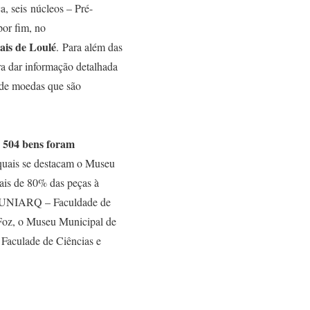
a, seis núcleos – Pré-
por fim, no
ais de Loulé
. Para além das
ara dar informação detalhada
 de moedas que são
s 504 bens foram
 quais se destacam o Museu
is de 80% das peças à
 a UNIARQ – Faculdade de
 Foz, o Museu Municipal de
 Faculade de Ciências e