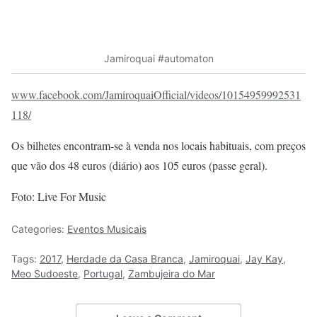
Jamiroquai #automaton
www.facebook.com/JamiroquaiOfficial/videos/10154959992531
118/
Os bilhetes encontram-se à venda nos locais habituais, com preços
que vão dos 48 euros (diário) aos 105 euros (passe geral).
Foto: Live For Music
Categories:
Eventos Musicais
Tags:
2017
,
Herdade da Casa Branca
,
Jamiroquai
,
Jay Kay
,
Meo Sudoeste
,
Portugal
,
Zambujeira do Mar