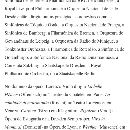
Sinfónica de Tenerife, a Filarmónica da BBC de Manchester, a
Royal Liverpool Philharmonic e a Orquestra Nacional de Lille.
Desde então, dirigiu outras prestigiadas orquestras como as
Sinfónicas de Tóquio e Osaka, a Orquestra Nacional de França, a
Sinfónica de Bamberg, a Filarmónica de Bremen, a Orquestra do
Gewandhaus de Leipzig, a Orquestra da Rádio de Munique, a
Tonkünstler Orchestra, a Filarmónica de Roterdão, a Sinfónica de
Gotemburgo, a Sinfónica Nacional da Rádio Dinamarquesa, a
Camerata Salzburg, a Staatskapelle Dresden, a Royal
Philharmonic Orchestra, ou a Staatskapelle Berlin.
No domínio da ópera, Lorenzo Viotti dirigiu
La belle
Hélène
(Offenbach) no Théâtre du Châtelet, em Paris,
La
cambiale di matrimonio
(Rossini) no Teatro La Fenice, em
Veneza,
Carmen
(Bizet) em Klagenfurt,
Rigoletto
(Verdi) na
Ópera de Estugarda e na Dresden Semperoper,
Viva la
Mamma!
(Donizetti) na Ópera de Lyon, e
Werther
(Massenet) em