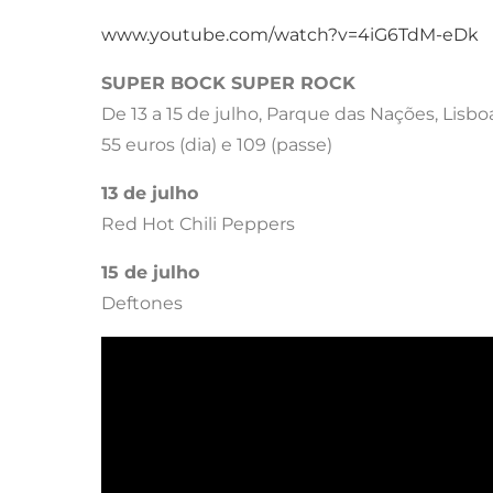
www.youtube.com/watch?v=4iG6TdM-eDk
SUPER BOCK SUPER ROCK
De 13 a 15 de julho, Parque das Nações, Lisbo
55 euros (dia) e 109 (passe)
13 de julho
Red Hot Chili Peppers
15 de julho
Deftones