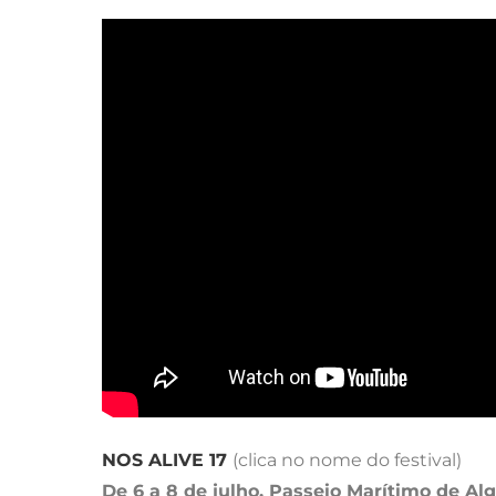
NOS ALIVE 17
(clica no nome do festival)
De 6 a 8 de julho, Passeio Marítimo de Al