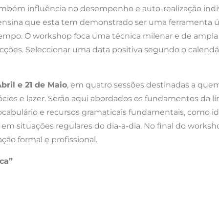
mbém influência no desempenho e auto-realização indi
ensina que esta tem demonstrado ser uma ferramenta út
tempo. O workshop foca uma técnica milenar e de ampla
cções. Seleccionar uma data positiva segundo o calendár
bril e 21 de Maio
, em quatro sessões destinadas a quem
os e lazer. Serão aqui abordados os fundamentos da lín
ocabulário e recursos gramaticais fundamentais, como ide
m situações regulares do dia-a-dia. No final do worksh
ão formal e profissional.
ca”