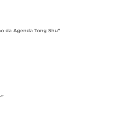
ão da Agenda Tong Shu”
r”