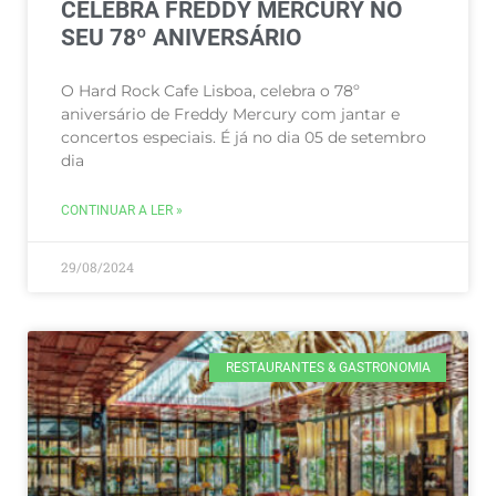
CELEBRA FREDDY MERCURY NO
SEU 78º ANIVERSÁRIO
O Hard Rock Cafe Lisboa, celebra o 78º
aniversário de Freddy Mercury com jantar e
concertos especiais. É já no dia 05 de setembro
dia
CONTINUAR A LER »
29/08/2024
RESTAURANTES & GASTRONOMIA