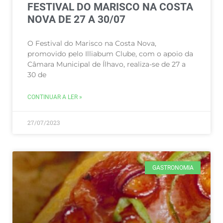
FESTIVAL DO MARISCO NA COSTA
NOVA DE 27 A 30/07
O Festival do Marisco na Costa Nova,
promovido pelo Illiabum Clube, com o apoio da
Câmara Municipal de Ílhavo, realiza-se de 27 a
30 de
CONTINUAR A LER »
27/07/2023
GASTRONOMIA