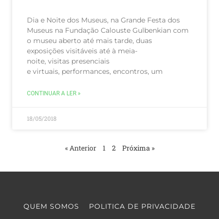
Dia e Noite dos Museus, na Grande Festa dos
Museus na Fundação Calouste Gulbenkian com
o museu aberto até mais tarde, duas
exposições visitáveis até à meia-
noite, visitas presenciais
e virtuais, performances, encontros, um
CONTINUAR A LER »
18/05/2018
« Anterior
1
2
Próxima »
QUEM SOMOS
POLITICA DE PRIVACIDADE