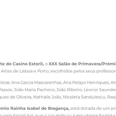
te do Casino Estoril,
o
XXX Salão de Primavera/Prémio
 Artes de Lisboa e Porto, escolhidos pelos seus professor
istas: Ana Garcia Mascarenhas, Ana Pelayo Henriques, Ana 
sos. João Maria Pacheco, João Ribeiro, Leonor Saunders,
es de Oliveira, Nathalie João, Nicoleta Sandulescu, Raque
émio Rainha Isabel de Bragança,
está dotada de um pr
pela Estoril Sol, que o júri atribuiu à estudante finalist