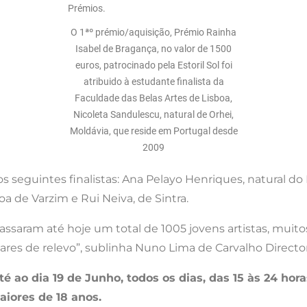
O 1ªº prémio/aquisição, Prémio Rainha
Isabel de Bragança, no valor de 1500
euros, patrocinado pela Estoril Sol foi
atribuido à estudante finalista da
Faculdade das Belas Artes de Lisboa,
Nicoleta Sandulescu, natural de Orhei,
Moldávia, que reside em Portugal desde
2009
seguintes finalistas: Ana Pelayo Henriques, natural do P
voa de Varzim e Rui Neiva, de Sintra.
 passaram até hoje um total de 1005 jovens artistas, mui
s de relevo”, sublinha Nuno Lima de Carvalho Director d
é ao dia 19 de Junho, todos os dias, das 15 às 24 hora
aiores de 18 anos.