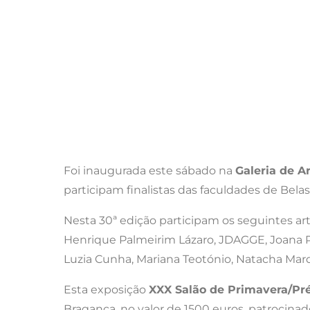
Foi inaugurada este sábado na
Galeria de Ar
participam finalistas das faculdades de Belas
Nesta 30ª edição participam os seguintes art
Henrique Palmeirim Lázaro, JDAGGE, Joana Pas
Luzia Cunha, Mariana Teotónio, Natacha Marqu
Esta exposição
XXX Salão de Primavera/Pr
Bragança, no valor de 1500 euros, patrocinado 